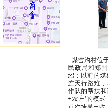
煤窑沟村位于
民政局和郑
绍：以前的煤
连天行路难，
作队的帮扶和
+农户’的模
首次挂果丰收