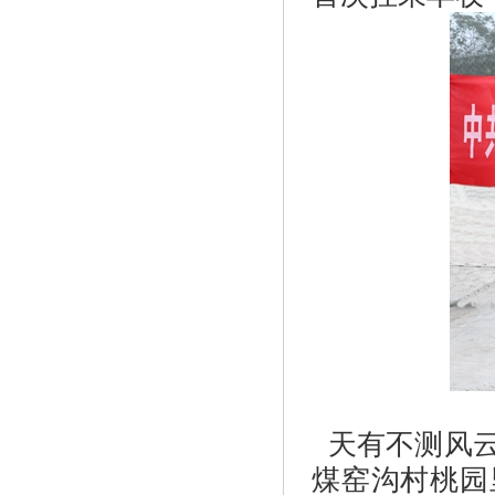
天有不测风云
煤窑沟村桃园