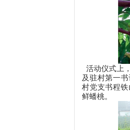
活动仪式上，
及驻村第一书
村党支书程铁
鲜蟠桃。