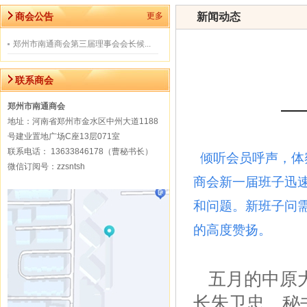
商会公告
更多
新闻动态
郑州市南通商会第三届理事会会长候...
联系商会
—
郑州市南通商会
地址：河南省郑州市金水区中州大道1188
号建业置地广场C座13层071室
联系电话： 13633846178（曹秘书长）
倾听会员呼声，体
微信订阅号：zzsntsh
商会新一届班子迅
和问题。新班子问
的高
五月的中原
长朱卫忠、秘